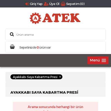
Giriş Yap
Üye Ol
Sepetim (0)
Sepetinizde
0
ürün var
Menü
Ayakkabı Saya Kabartma Presi
AYAKKABI SAYA KABARTMA PRESI
Arama sonucunda herhangi bir ürün