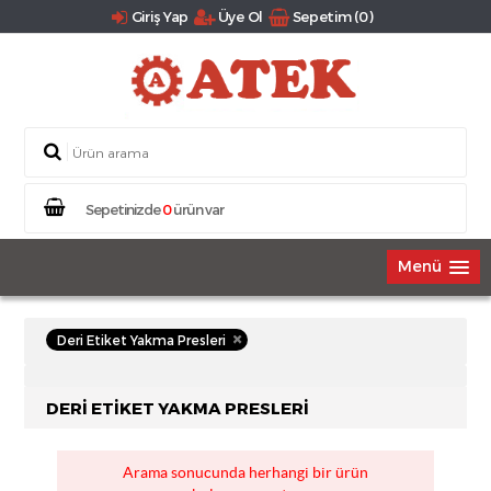
Giriş Yap
Üye Ol
Sepetim (0)
Sepetinizde
0
ürün var
Menü
Deri Etiket Yakma Presleri
DERI ETIKET YAKMA PRESLERI
Arama sonucunda herhangi bir ürün