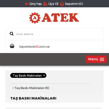
Giriş Yap
Üye Ol
Sepetim (0)
Sepetinizde
0
ürün var
Menü
Taş Baskı Makinaları
Taş Baskı Makinaları
(5)
TAŞ BASKI MAKINALARI