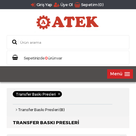
Giriş Yap
Üye Ol
Sepetim (0)
Sepetinizde
0
ürün var
Menü
Transfer Baskı Presleri
Transfer Baskı Presleri
(8)
TRANSFER BASKI PRESLERI