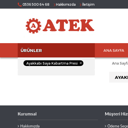
0536 500 64 68
Hakkımızda
İletişim
ÜRÜNLER
ANA SAYFA
Ayakkabı Saya Kabartma Presi
Ana Sayf
AYAK
Kurumsal
Müşteri Hiz
Hakkımızda
Ödeme Seçen