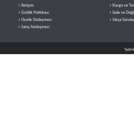
İletişim
Kargo ve Te
Gizlilik Politikası
İade ve Değ
Üyelik Sözleşmesi
Sıkça Sorula
Satış Sözleşmesi
Telif 