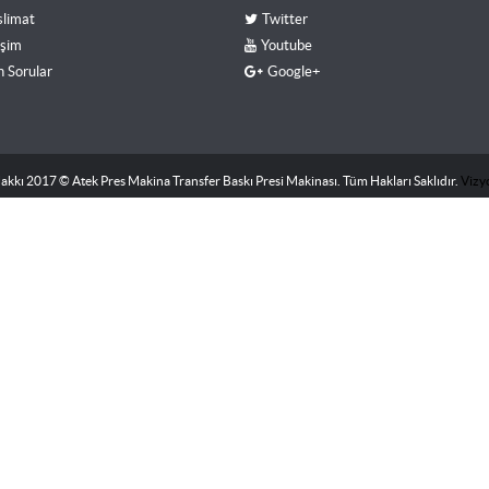
slimat
Twitter
işim
Youtube
n Sorular
Google+
Hakkı 2017 © Atek Pres Makina Transfer Baskı Presi Makinası. Tüm Hakları Saklıdır.
Vizy