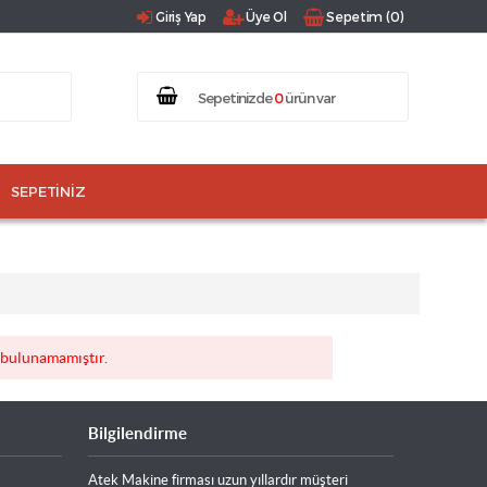
Giriş Yap
Üye Ol
Sepetim (0)
Sepetinizde
0
ürün var
SEPETINIZ
bulunamamıştır.
Bilgilendirme
Atek Makine firması uzun yıllardır müşteri