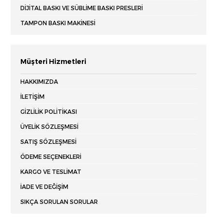
DIJITAL BASKI VE SÜBLIME BASKI PRESLERI
TAMPON BASKI MAKİNESİ
Müşteri Hizmetleri
HAKKIMIZDA
İLETIŞIM
GIZLILIK POLITIKASI
ÜYELIK SÖZLEŞMESI
SATIŞ SÖZLEŞMESI
ÖDEME SEÇENEKLERI
KARGO VE TESLIMAT
İADE VE DEĞIŞIM
SIKÇA SORULAN SORULAR